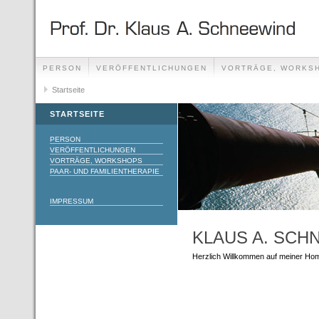
PERSON
VERÖFFENTLICHUNGEN
VORTRÄGE, WORKS
Startseite
STARTSEITE
PERSON
VERÖFFENTLICHUNGEN
VORTRÄGE, WORKSHOPS
PAAR- UND FAMILIENTHERAPIE
IMPRESSUM
KLAUS A. SCH
Herzlich Willkommen auf meiner Ho